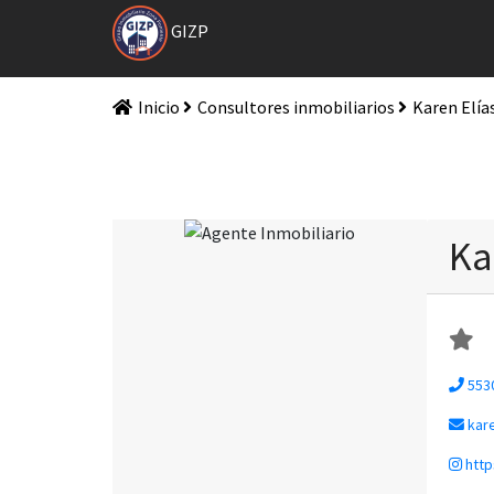
GIZP
Inicio
Consultores inmobiliarios
Karen Elía
Ka
553
kar
http