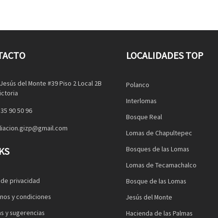
TACTO
LOCALIDADES TOP
 Jesús del Monte #39 Piso 2 Local 2B
Polanco
ictoria
Interlomas
35 90 50 96
Bosque Real
liacion.gizp@gmail.com
Lomas de Chapultepec
Bosques de las Lomas
KS
Lomas de Tecamachalco
 de privacidad
Bosque de las Lomas
nos y condiciones
Jesús del Monte
s y sugerencias
Hacienda de las Palmas