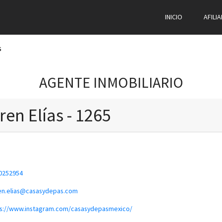
INICIO
AFILI
s
AGENTE INMOBILIARIO
ren Elías - 1265
0252954
en.elias@casasydepas.com
s://www.instagram.com/casasydepasmexico/