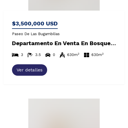
$3,500,000 USD
Paseo De Las Bugambilias
Departamento En Venta En Bosques De Las Lomas
2
2
3
3.5
0
630m
630m
Ver detalles