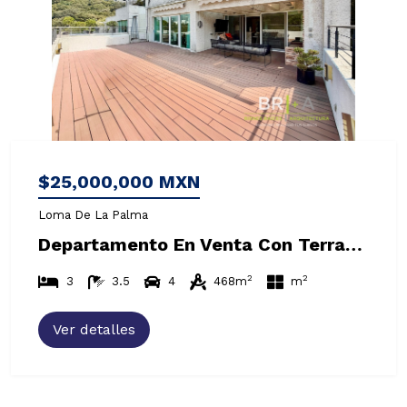
$25,000,000 MXN
Loma De La Palma
Departamento En Venta Con Terraza En Bosques De Las Lomas
2
2
3
3.5
4
468m
m
Ver detalles