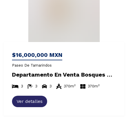
$16,000,000 MXN
Paseo De Tamarindos
Departamento En Venta Bosques De Las Lomas
2
2
3
3
3
370m
370m
Ver detalles