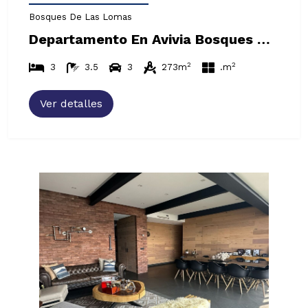
Bosques De Las Lomas
Departamento En Avivia Bosques Amueblado, Bosques De Las Lomas
2
2
3
3.5
3
273m
.m
Ver detalles