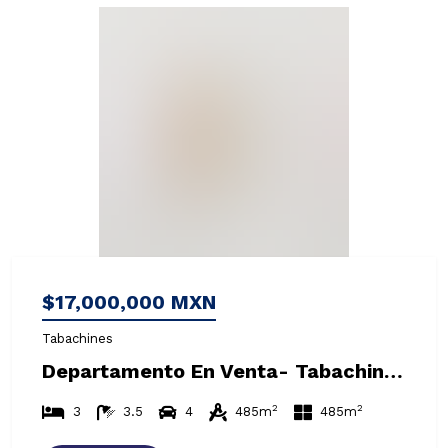
$17,000,000 MXN
Tabachines
Departamento En Venta- Tabachines - Bosques De Las Lomas
2
2
3
3.5
4
485m
485m