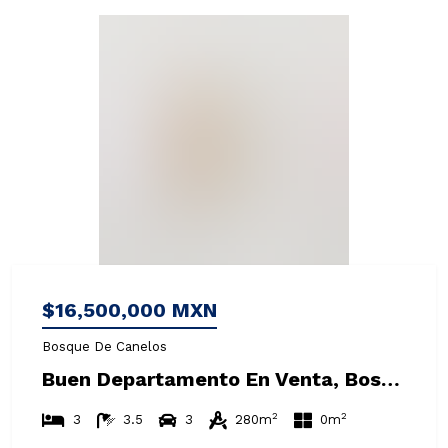
$16,500,000 MXN
Bosque De Canelos
Buen Departamento En Venta, Bosque De Las Lomas, Cuajimalpa Cdmx
2
2
3
3.5
3
280m
0m