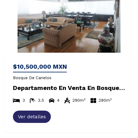
$10,500,000 MXN
Bosque De Canelos
Departamento En Venta En Bosques De Las Lomas
2
2
3
3.5
4
290m
290m
Ver detalles