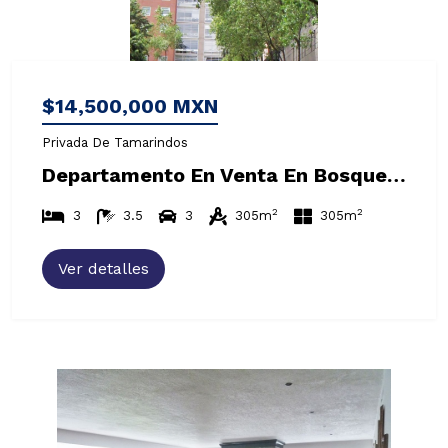
$14,500,000 MXN
Privada De Tamarindos
Departamento En Venta En Bosques De Las Lomas
2
2
3
3.5
3
305m
305m
Ver detalles