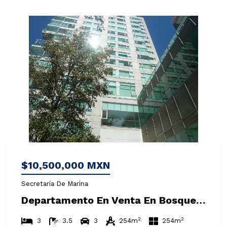
$10,500,000 MXN
Secretaria De Marina
Departamento En Venta En Bosques De Las Lomas As
2
2
3
3.5
3
254m
254m