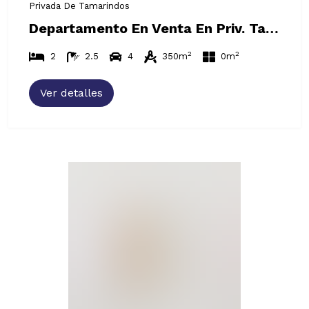
Privada De Tamarindos
Departamento En Venta En Priv. Tamarindos Bosques De Las Lomas .
2
2
2
2.5
4
350m
0m
Ver detalles