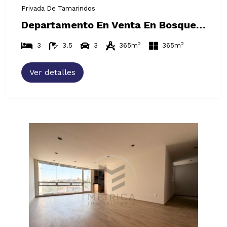
Privada De Tamarindos
Departamento En Venta En Bosques De Las Lomas
2
2
3
3.5
3
365m
365m
Ver detalles