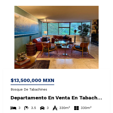
$13,500,000 MXN
Bosque De Tabachines
Departamento En Venta En Tabachines
2
2
3
3.5
3
330m
330m