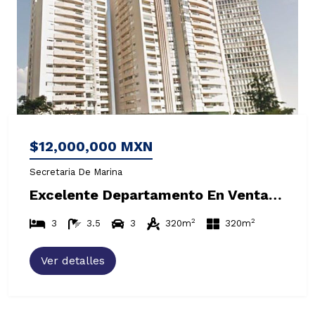
$12,000,000 MXN
Secretaria De Marina
Excelente Departamento En Venta En Bosque Alto
2
2
3
3.5
3
320m
320m
Ver detalles