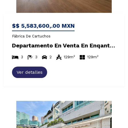
$$ 5,583,600,.00 MXN
Fábrica De Cartuchos
Departamento En Venta En Enqanto, Bosques De Las Lomas – Para Estrenar
2
2
3
3
2
129m
129m
Ver detalles