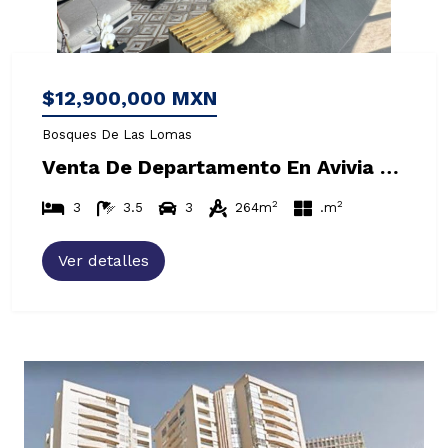
$12,900,000 MXN
Bosques De Las Lomas
Venta De Departamento En Avivia Bosques, Bosque De Las Lomas
2
2
3
3.5
3
264m
.m
Ver detalles