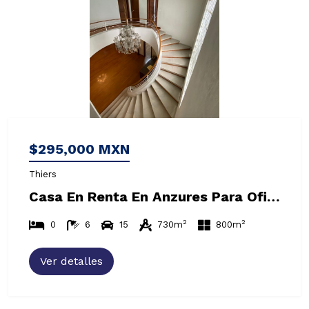
$295,000 MXN
Thiers
Casa En Renta En Anzures Para Oficina Con Amplio Uso De Suelo
2
2
0
6
15
730m
800m
Ver detalles