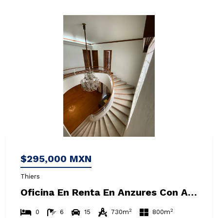
$295,000 MXN
Thiers
Oficina En Renta En Anzures Con Amplio Uso De Suelo
2
2
0
6
15
730m
800m