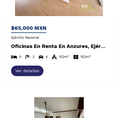
$65,000 MXN
Ejército Nacional
Oficinas En Renta En Anzures, Ejército Nacional, Miguel Hidalgo
2
2
0
2
4
152m
152m
Ver detalles