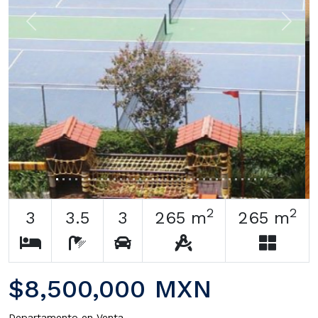
Previous
Next
2
2
3
3.5
3
265 m
265 m
$8,500,000 MXN
Departamento en Venta