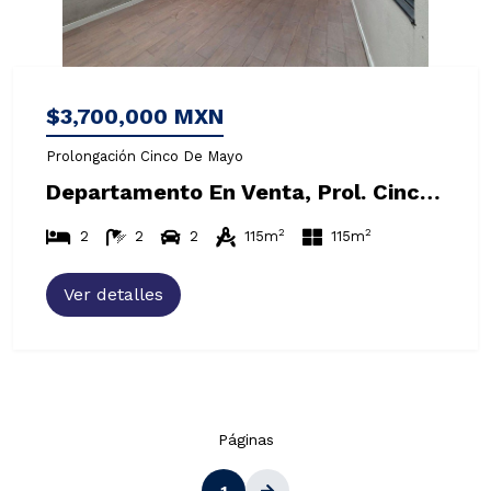
$3,700,000 MXN
Prolongación Cinco De Mayo
Departamento En Venta, Prol. Cinco De Mayo, Bosques De Tarango
2
2
2
2
2
115m
115m
Ver detalles
Páginas